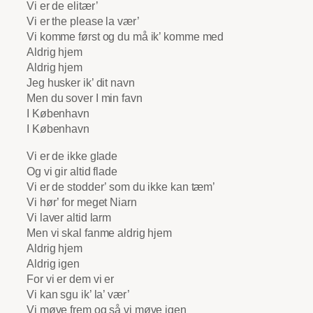
Vi er de elitær’
Vi er the please la vær’
Vi komme først og du må ik’ komme med
Aldrig hjem
Aldrig hjem
Jeg husker ik’ dit navn
Men du sover I min favn
I København
I København
Vi er de ikke glade
Og vi gir altid flade
Vi er de stodder’ som du ikke kan tæm’
Vi hør’ for meget Niarn
Vi laver altid larm
Men vi skal fanme aldrig hjem
Aldrig hjem
Aldrig igen
For vi er dem vi er
Vi kan sgu ik’ la’ vær’
Vi møve frem og så vi møve igen